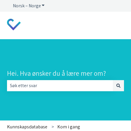
Norsk – Norge
Vis undermeny for oversettelser
Hei. Hva ønsker du å lære mer om?
Det finnes ingen forslag fordi søkefeltet er tomt.
Kunnskapsdatabase
Kom i gang