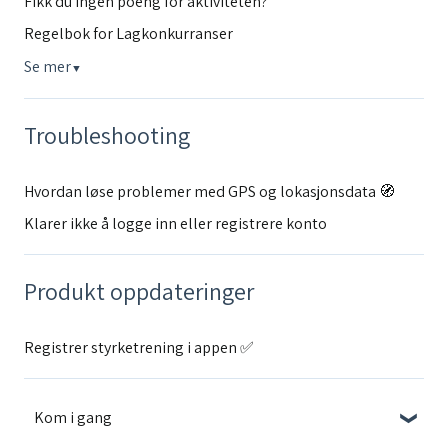
Fikk du ingen poeng for aktiviteten?
Regelbok for Lagkonkurranser
Se mer
▼
Troubleshooting
Hvordan løse problemer med GPS og lokasjonsdata 🧭
Klarer ikke å logge inn eller registrere konto
Produkt oppdateringer
Registrer styrketrening i appen ✅
Kom i gang