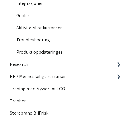
Integrasjoner
Guider
Aktivitetskonkurranser
Troubleshooting
Produkt oppdateringer
Research
HR / Menneskelige ressurser
Utdannende innhold
Trening med Myworkout GO
Motivasjon
Konkurranser
Trenher
Innhold for løpere
Storebrand BliFrisk
Vår forskning