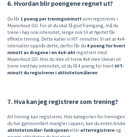
6. Hvordan blir poengene regnet ut?
Du får
1 poeng per treningsminutt
som registreres i
Myworkout GO. For at du skal få god framgang, må du
trene i høy nok intensitet, lenge nok til at hjertet får
effektiv trening. Dette kaller vi HIT-minutter. Vi vet at 4x4-
intervaller oppnår dette, derfor får du
4 poeng for hvert
minutt av dragene i en 4x4-økt
registrert med
Myworkout GO. Hvis du ikke vil trene 4x4 men likevel vil
trene med høy intensitet, vil du få 4 poeng for hvert
HIT-
minutt du registrerer i aktivitetsmåleren
.
7. Hva kan jeg registrere som trening?
All trening kan registreres. Hvis kategorien for treningen
du har gjennomført mangler i appen, kan du enten bruke
aktivitetsmåler-funksjonen
eller
etterregistrere
og
navngi aktiviteten du har gjort.