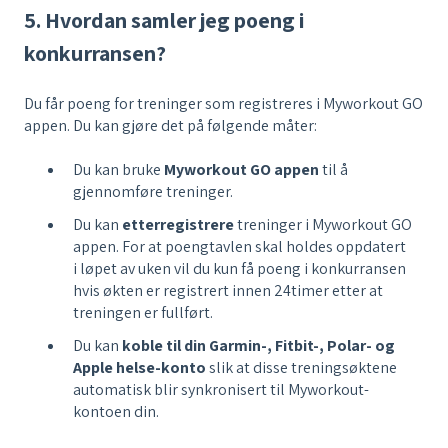
5. Hvordan samler jeg poeng i
konkurransen?
Du får poeng for treninger som registreres i Myworkout GO
appen. Du kan gjøre det på følgende måter:
Du kan bruke
Myworkout GO appen
til å
gjennomføre treninger.
Du kan
etterregistrere
treninger i Myworkout GO
appen. For at poengtavlen skal holdes oppdatert
i løpet av uken vil du kun få poeng i konkurransen
hvis økten er registrert innen 24timer etter at
treningen er fullført.
Du kan
koble til din Garmin-, Fitbit-, Polar- og
Apple helse-konto
slik at disse treningsøktene
automatisk blir synkronisert til Myworkout-
kontoen din.