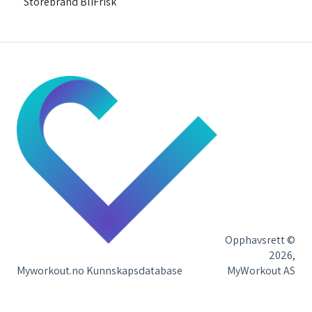
Storebrand BliFrisk
Vår forskning
Opphavsrett ©
2026,
Myworkout.no Kunnskapsdatabase
MyWorkout AS