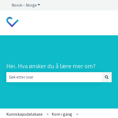
Norsk – Norge
Vis undermeny for oversettelser
Hei. Hva ønsker du å lære mer om?
Det finnes ingen forslag fordi søkefeltet er tomt.
Kunnskapsdatabase
Kom i gang