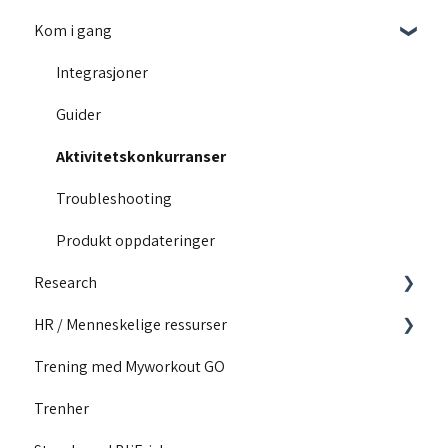
Kom i gang
Integrasjoner
Guider
Aktivitetskonkurranser
Troubleshooting
Produkt oppdateringer
Research
HR / Menneskelige ressurser
Utdannende innhold
Trening med Myworkout GO
Motivasjon
Konkurranser
Trenher
Innhold for løpere