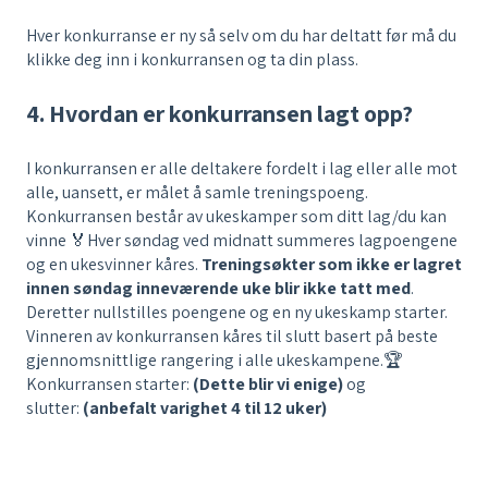
Hver konkurranse er ny så selv om du har deltatt før må du
klikke deg inn i konkurransen og ta din plass.
4. Hvordan er konkurransen lagt opp?
I konkurransen er alle deltakere fordelt i lag eller alle mot
alle, uansett, er målet å samle treningspoeng.
Konkurransen består av ukeskamper som ditt lag/du kan
vinne 🏅Hver søndag ved midnatt summeres lagpoengene
og en ukesvinner kåres.
Treningsøkter som ikke er lagret
innen søndag inneværende uke blir ikke tatt med
.
Deretter nullstilles poengene og en ny ukeskamp starter.
Vinneren av konkurransen kåres til slutt basert på beste
gjennomsnittlige rangering i alle ukeskampene.🏆
Konkurransen starter:
(Dette blir vi enige)
og
slutter:
(anbefalt varighet 4 til 12 uker)